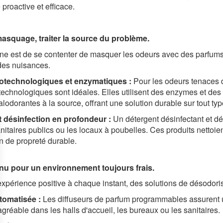
 proactive et efficace.
masquage, traiter la source du problème.
e est de se contenter de masquer les odeurs avec des parfums
 des nuisances.
iotechnologiques et enzymatiques :
Pour les odeurs tenaces d'
technologiques sont idéales. Elles utilisent des enzymes et des
odorantes à la source, offrant une solution durable sur tout type
 désinfection en profondeur :
Un détergent désinfectant et dég
itaires publics ou les locaux à poubelles. Ces produits nettoien
n de propreté durable.
nu pour un environnement toujours frais.
expérience positive à chaque instant, des solutions de désodori
tomatisée :
Les diffuseurs de parfum programmables assurent un
réable dans les halls d'accueil, les bureaux ou les sanitaires.