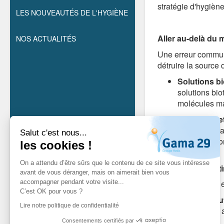
stratégie d'hygiène
LES NOUVEAUTÉS DE L'HYGIÈNE
Aller au-delà du 
NOS ACTUALITÉS
Une erreur commun
détruire la source
Solutions b
solutions bio
molécules mal
Nettoyage et
zones des san
Salut c'est nous...
une sensatio
les cookies !
On a attendu d’être sûrs que le contenu de ce site vous intéresse
Un contrôle conti
avant de vous déranger, mais on aimerait bien vous
accompagner pendant votre visite...
Pour garantir une 
C’est OK pour vous ?
Diffusion au
Lire notre politique de confidentialité
atmosphère ag
Consentements certifiés par