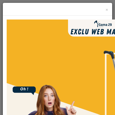
×
menu
Bienvenue chez
Gama29
Votre expert en solutions d’hygiène
responsables pour les professionnels