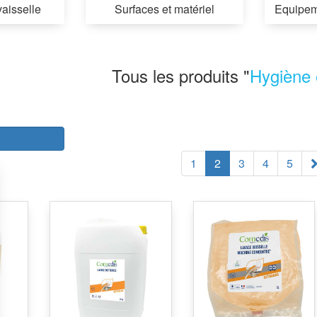
vaisselle
Surfaces et matériel
Equipem
Tous les produits "
Hygiène 
r
1
2
3
4
5