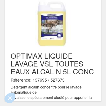
OPTIMAX LIQUIDE
LAVAGE VSL TOUTES
 le contenu de ce site vous intéresse
EAUX ALCALIN 5L CONC
s on aimerait bien vous accompagner
Référence: 137695 / 527673
tialité
Détergent alcalin concentré pour le lavage
automatique de
s certifiés par
la vaisselle spécialement étudié pour apporter la
Je choisis
OK pour moi
meilleure action détergente en eau dure.