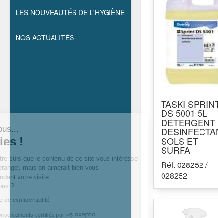
LES NOUVEAUTÉS DE L'HYGIÈNE
NOS ACTUALITÉS
TASKI SPRIN
DS 5001 5L
DETERGENT
Salut c'est nous...
DESINFECTA
SOLS ET
les cookies !
SURFA
On a attendu d’être sûrs que le contenu de ce site vous intéresse
Réf. 028252 /
avant de vous déranger, mais on aimerait bien vous
028252
accompagner pendant votre visite...
C’est OK pour vous ?
Lire notre politique de confidentialité
Consentements certifiés par