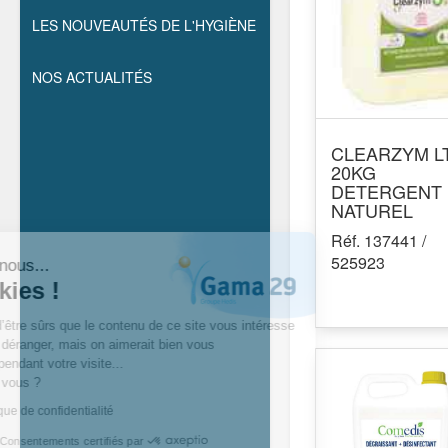
LES NOUVEAUTÉS DE L'HYGIÈNE
NOS ACTUALITÉS
CLEARZYM L
20KG
DETERGENT
NATUREL
Réf. 137441 /
525923
Salut c'est nous...
les cookies !
On a attendu d’être sûrs que le contenu de ce site vous intéresse
avant de vous déranger, mais on aimerait bien vous
accompagner pendant votre visite...
C’est OK pour vous ?
Lire notre politique de confidentialité
Consentements certifiés par