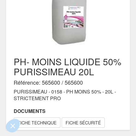
PH- MOINS LIQUIDE 50%
PURISSIMEAU 20L
Référence: 565600 / 565600
e contenu de ce site vous intéresse
on aimerait bien vous accompagner
PURISSIMEAU - 0158 - PH MOINS 50% - 20L -
STRICTEMENT PRO
DOCUMENTS
lité
ertifiés par
FICHE TECHNIQUE
FICHE SÉCURITÉ