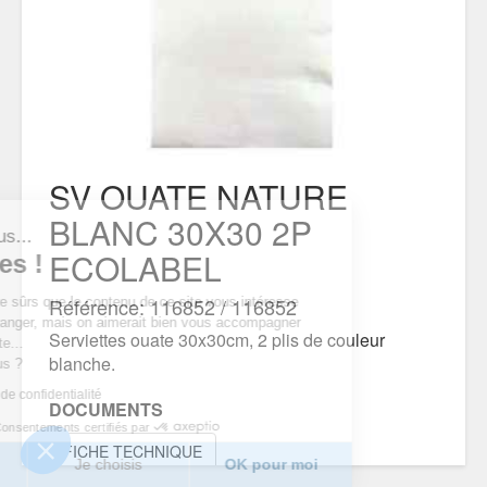
SV OUATE NATURE
BLANC 30X30 2P
est nous...
ECOLABEL
ookies !
Référence: 116852 / 116852
du d’être sûrs que le contenu de ce site vous intéresse
ous déranger, mais on aimerait bien vous accompagner
Serviettes ouate 30x30cm, 2 plis de couleur
tre visite...
blanche.
pour vous ?
olitique de confidentialité
DOCUMENTS
Consentements certifiés par
FICHE TECHNIQUE
erci
Je choisis
OK pour moi