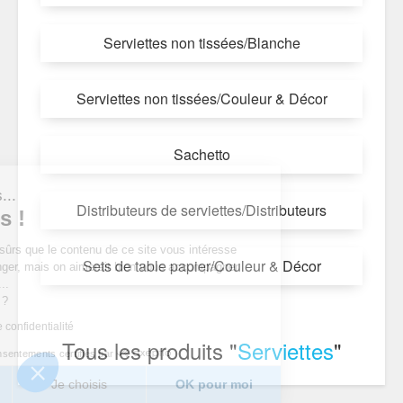
Serviettes non tissées/Blanche
Serviettes non tissées/Couleur & Décor
Sachetto
t nous...
Distributeurs de serviettes/Distributeurs
okies !
 d’être sûrs que le contenu de ce site vous intéresse
Sets de table papier/Couleur & Décor
us déranger, mais on aimerait bien vous accompagner
e visite...
ur vous ?
itique de confidentialité
Tous les produits "
Serviettes
"
Consentements certifiés par
rci
Je choisis
OK pour moi