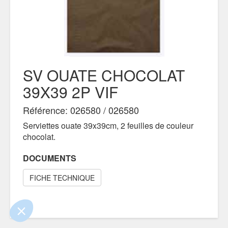
SV OUATE CHOCOLAT
39X39 2P VIF
Référence: 026580 / 026580
Serviettes ouate 39x39cm, 2 feuilles de couleur
chocolat.
ue le contenu de ce site vous intéresse
mais on aimerait bien vous accompagner
DOCUMENTS
FICHE TECHNIQUE
entialité
nts certifiés par
Je choisis
OK pour moi