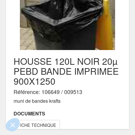
HOUSSE 120L NOIR 20µ
PEBD BANDE IMPRIMEE
900X1250
ue le contenu de ce site vous intéresse
mais on aimerait bien vous accompagner
Référence: 106649 / 009513
muni de bandes krafts
entialité
DOCUMENTS
nts certifiés par
FICHE TECHNIQUE
Je choisis
OK pour moi