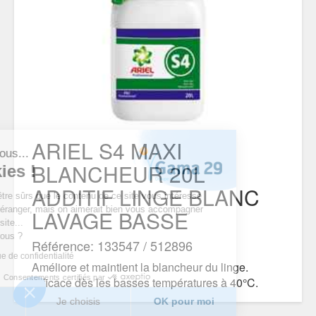
ARIEL S4 MAXI
c'est nous...
BLANCHEUR 20L
 cookies !
ADDITIF LINGE BLANC
tendu d’être sûrs que le contenu de ce site vous intéresse
e vous déranger, mais on aimerait bien vous accompagner
LAVAGE BASSE
 votre visite...
OK pour vous ?
Référence: 133547 / 512896
re politique de confidentialité
Améliore et maintient la blancheur du linge.
Consentements certifiés par
Efficace dès les basses températures à 40°C.
n merci
Je choisis
OK pour moi
DOCUMENTS