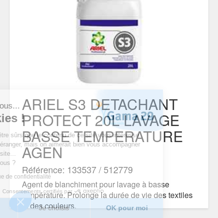
ARIEL S3 DETACHANT
'est nous...
PROTECT 20L LAVAGE
cookies !
BASSE TEMPERATURE
endu d’être sûrs que le contenu de ce site vous intéresse
 vous déranger, mais on aimerait bien vous accompagner
AGEN
otre visite...
 pour vous ?
Référence: 133537 / 512779
 politique de confidentialité
Agent de blanchiment pour lavage à basse
Consentements certifiés par
température. Prolonge la durée de vie des textiles
et des couleurs.
merci
Je choisis
OK pour moi