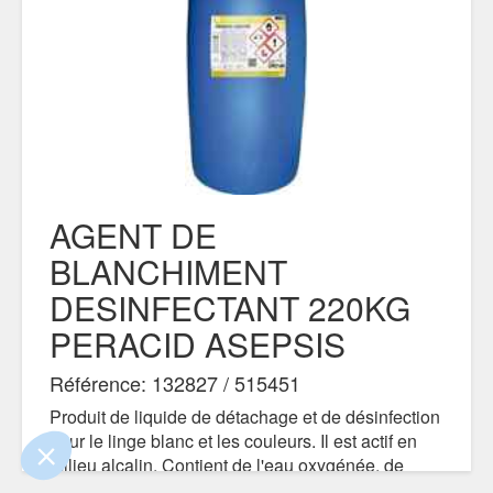
AGENT DE
BLANCHIMENT
DESINFECTANT 220KG
e contenu de ce site vous intéresse
on aimerait bien vous accompagner
PERACID ASEPSIS
Référence: 132827 / 515451
lité
Produit de liquide de détachage et de désinfection
ertifiés par
pour le linge blanc et les couleurs. Il est actif en
milieu alcalin. Contient de l'eau oxygénée, de
l'acide péracétique et de l'acide acétique.