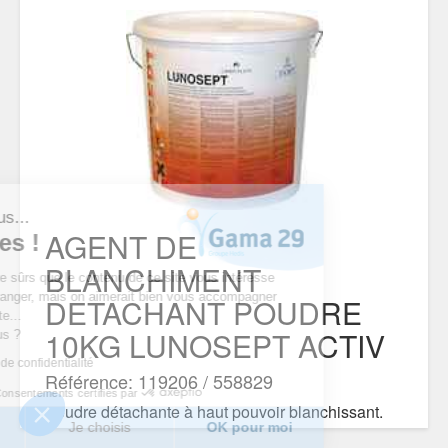
'est nous...
AGENT DE
cookies !
BLANCHIMENT
endu d’être sûrs que le contenu de ce site vous intéresse
 vous déranger, mais on aimerait bien vous accompagner
DETACHANT POUDRE
otre visite...
10KG LUNOSEPT ACTIV
 pour vous ?
 politique de confidentialité
Référence: 119206 / 558829
Consentements certifiés par
Poudre détachante à haut pouvoir blanchissant.
merci
Je choisis
OK pour moi