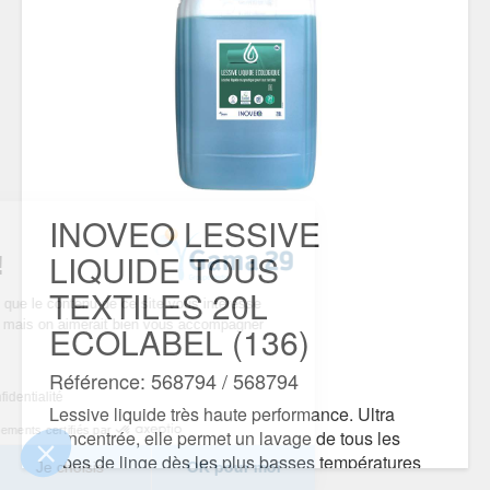
INOVEO LESSIVE
 nous...
LIQUIDE TOUS
kies !
TEXTILES 20L
’être sûrs que le contenu de ce site vous intéresse
 déranger, mais on aimerait bien vous accompagner
ECOLABEL (136)
visite...
 vous ?
Référence: 568794 / 568794
ique de confidentialité
Lessive liquide très haute performance. Ultra
Consentements certifiés par
concentrée, elle permet un lavage de tous les
types de linge dès les plus basses températures
i
Je choisis
OK pour moi
(30°C). Contient des ingrédients à base d’origine