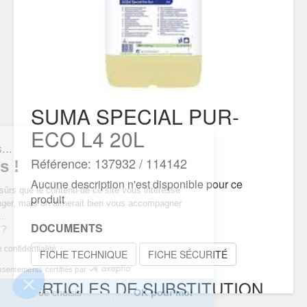
SUMA SPECIAL PUR-
ECO L4 20L
t nous...
Référence: 137932 / 114142
okies !
Aucune description n'est disponible pour ce
 d’être sûrs que le contenu de ce site vous intéresse
produit
us déranger, mais on aimerait bien vous accompagner
e visite...
DOCUMENTS
ur vous ?
itique de confidentialité
FICHE TECHNIQUE
FICHE SÉCURITÉ
Consentements certifiés par
ARTICLES DE SUBSTITUTION
rci
Je choisis
OK pour moi