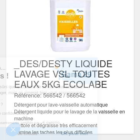
_DES/DESTY LIQUIDE
t nous...
LAVAGE VSL TOUTES
okies !
EAUX 5KG ECOLABE
 d’être sûrs que le contenu de ce site vous intéresse
us déranger, mais on aimerait bien vous accompagner
Référence: 566542 / 566542
e visite...
Détergent pour lave-vaisselle automatique
ur vous ?
Détergent liquide pour le lavage de la vaisselle en
itique de confidentialité
machine
Consentements certifiés par
Nettoie et dégraisse très efficacement
Elimine les taches les plus difficiles
rci
Je choisis
OK pour moi
Fait briller la vaisselle