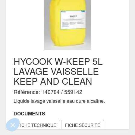
HYCOOK W-KEEP 5L
LAVAGE VAISSELLE
KEEP AND CLEAN
e contenu de ce site vous intéresse
on aimerait bien vous accompagner
Référence: 140784 / 559142
Liquide lavage vaisselle eau dure alcaline.
lité
DOCUMENTS
ertifiés par
FICHE TECHNIQUE
FICHE SÉCURITÉ