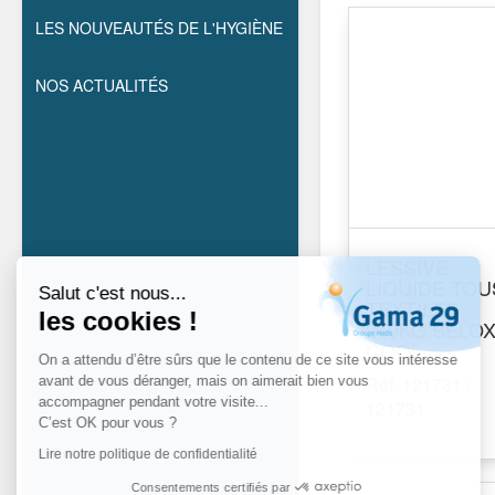
LES NOUVEAUTÉS DE L'HYGIÈNE
NOS ACTUALITÉS
LESSIVE
LIQUIDE TOU
Salut c'est nous...
TEXTILES
les cookies !
240KG SELO
COOL
On a attendu d’être sûrs que le contenu de ce site vous intéresse
Réf. 121731 /
avant de vous déranger, mais on aimerait bien vous
accompagner pendant votre visite...
121731
C’est OK pour vous ?
Lire notre politique de confidentialité
Consentements certifiés par