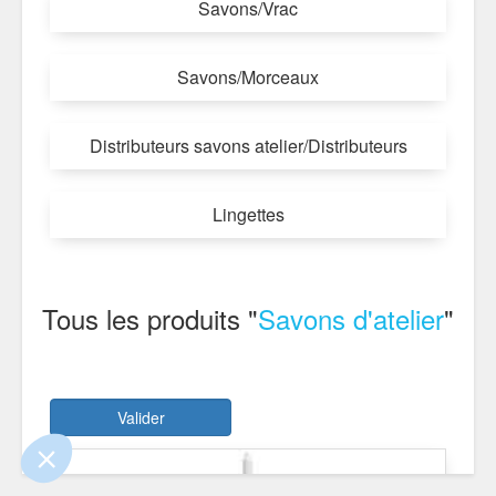
Savons/Vrac
Savons/Morceaux
Distributeurs savons atelier/Distributeurs
Lingettes
!
 que le contenu de ce site vous intéresse
Tous les produits "
Savons d'atelier
"
, mais on aimerait bien vous accompagner
fidentialité
Valider
ements certifiés par
Je choisis
OK pour moi