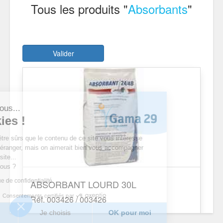
Tous les produits "
Absorbants
"
Valider
'est nous...
cookies !
endu d’être sûrs que le contenu de ce site vous intéresse
 vous déranger, mais on aimerait bien vous accompagner
otre visite...
 pour vous ?
 politique de confidentialité
ABSORBANT LOURD 30L
Consentements certifiés par
Réf. 003426 / 003426
merci
Je choisis
OK pour moi