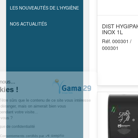
LES NOUVEAUTÉS DE L'HYGIÈNE
NOS ACTUALITÉS
DIST HYGIPA
INOX 1L
Réf. 000301 /
000301
Salut c'est nous...
les cookies !
On a attendu d’être sûrs que le contenu de ce site vous intéresse
avant de vous déranger, mais on aimerait bien vous
accompagner pendant votre visite...
C’est OK pour vous ?
Lire notre politique de confidentialité
Consentements certifiés par