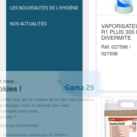
LES NOUVEAUTÉS DE L'HYGIÈNE
NOS ACTUALITÉS
VAPORISATE
R1 PLUS 300
DIVERMITE
Réf. 027598 /
027598
Salut c'est nous...
les cookies !
On a attendu d’être sûrs que le contenu de ce site vous intéresse
avant de vous déranger, mais on aimerait bien vous
accompagner pendant votre visite...
C’est OK pour vous ?
Lire notre politique de confidentialité
Consentements certifiés par