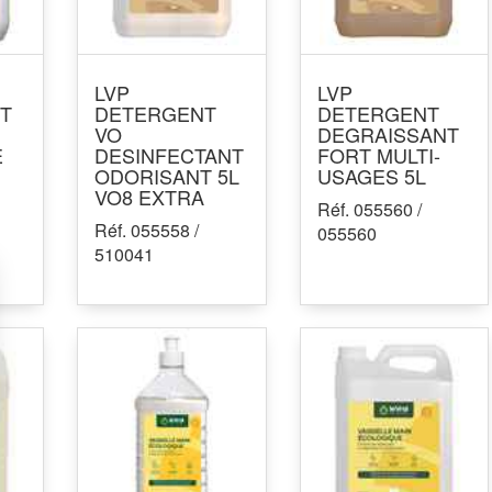
LVP
LVP
T
DETERGENT
DETERGENT
VO
DEGRAISSANT
E
DESINFECTANT
FORT MULTI-
ODORISANT 5L
USAGES 5L
VO8 EXTRA
Réf. 055560 /
Réf. 055558 /
055560
510041