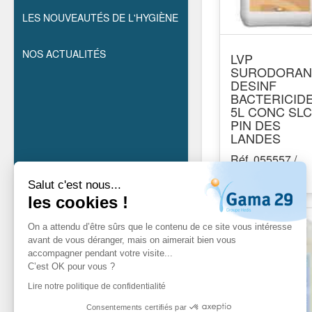
LES NOUVEAUTÉS DE L'HYGIÈNE
NOS ACTUALITÉS
LVP
SURODORAN
DESINF
BACTERICID
5L CONC SLC
PIN DES
LANDES
Réf. 055557 /
055557
Salut c'est nous...
les cookies !
On a attendu d’être sûrs que le contenu de ce site vous intéresse
avant de vous déranger, mais on aimerait bien vous
accompagner pendant votre visite...
C’est OK pour vous ?
Lire notre politique de confidentialité
Consentements certifiés par