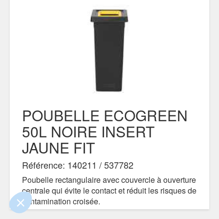
POUBELLE ECOGREEN
50L NOIRE INSERT
 le contenu de ce site vous intéresse
JAUNE FIT
s on aimerait bien vous accompagner
Référence: 140211 / 537782
tialité
Poubelle rectangulaire avec couvercle à ouverture
centrale qui évite le contact et réduit les risques de
s certifiés par
contamination croisée.
Je choisis
OK pour moi