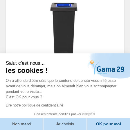
Salut c'est nous...
POUBELLE ECOGREEN
les cookies !
50L NOIRE INSERT BLEU
On a attendu d’être sûrs que le contenu de ce site vous intéresse
FIT
avant de vous déranger, mais on aimerait bien vous accompagner
pendant votre visite...
Référence: 140209 / 537780
C’est OK pour vous ?
Lire notre politique de confidentialité
Poubelle rectangulaire avec couvercle à ouverture
centrale qui évite le contact et réduit les risques de
Consentements certifiés par
contamination croisée.
Non merci
Je choisis
OK pour moi