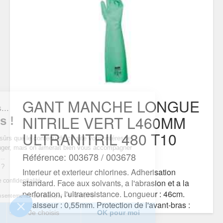
GANT MANCHE LONGUE
t nous...
NITRILE VERT L460MM
okies !
ULTRANITRIL 480 T10
 d’être sûrs que le contenu de ce site vous intéresse
us déranger, mais on aimerait bien vous accompagner
Référence: 003678 / 003678
e visite...
ur vous ?
Interieur et exterieur chlorines. Adherisation
itique de confidentialité
standard. Face aux solvants, a l'abrasion et a la
perforation, l'ultraresistance. Longueur : 46cm.
Consentements certifiés par
Epaisseur : 0,55mm. Protection de l'avant-bras :
rci
Je choisis
OK pour moi
longue manchette.