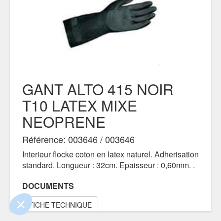
GANT ALTO 415 NOIR
T10 LATEX MIXE
NEOPRENE
Référence: 003646 / 003646
 le contenu de ce site vous intéresse
s on aimerait bien vous accompagner
Interieur flocke coton en latex naturel. Adherisation
standard. Longueur : 32cm. Epaisseur : 0,60mm. .
tialité
DOCUMENTS
s certifiés par
FICHE TECHNIQUE
Je choisis
OK pour moi