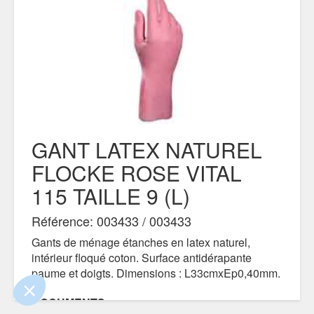
GANT LATEX NATUREL
FLOCKE ROSE VITAL
115 TAILLE 9 (L)
e contenu de ce site vous intéresse
on aimerait bien vous accompagner
Référence: 003433 / 003433
Gants de ménage étanches en latex naturel,
lité
intérieur floqué coton. Surface antidérapante
paume et doigts. Dimensions : L33cmxEp0,40mm.
ertifiés par
DOCUMENTS