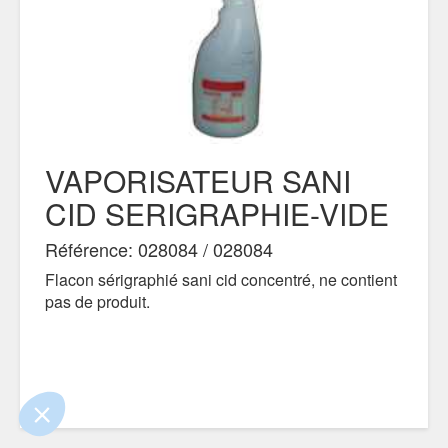
VAPORISATEUR SANI
CID SERIGRAPHIE-VIDE
Référence: 028084 / 028084
Flacon sérigraphié sani cid concentré, ne contient
 le contenu de ce site vous intéresse
s on aimerait bien vous accompagner
pas de produit.
tialité
s certifiés par
Je choisis
OK pour moi