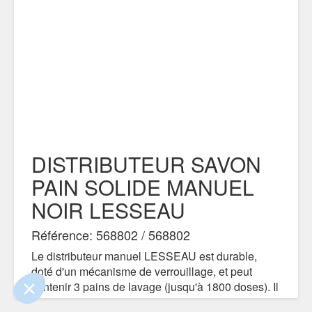
DISTRIBUTEUR SAVON
PAIN SOLIDE MANUEL
 le contenu de ce site vous intéresse
NOIR LESSEAU
s on aimerait bien vous accompagner
Référence: 568802 / 568802
tialité
Le distributeur manuel LESSEAU est durable,
doté d'un mécanisme de verrouillage, et peut
s certifiés par
contenir 3 pains de lavage (jusqu'à 1800 doses). Il
Je choisis
OK pour moi
est facile à utiliser et à remplir.