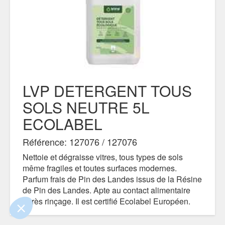
LVP DETERGENT TOUS
SOLS NEUTRE 5L
ECOLABEL
Référence: 127076 / 127076
e contenu de ce site vous intéresse
on aimerait bien vous accompagner
Nettoie et dégraisse vitres, tous types de sols
même fragiles et toutes surfaces modernes.
Parfum frais de Pin des Landes issus de la Résine
lité
de Pin des Landes. Apte au contact alimentaire
ertifiés par
après rinçage. Il est certifié Ecolabel Européen.
Recyclé à 49% / Recyclabilité à 98% / 92%