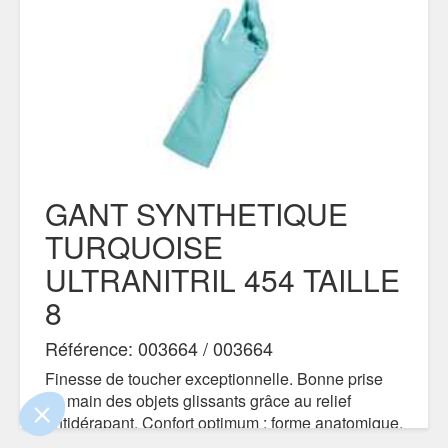
GANT SYNTHETIQUE
.
TURQUOISE
 !
ULTRANITRIL 454 TAILLE
ûrs que le contenu de ce site vous intéresse
er, mais on aimerait bien vous accompagner
8
.
Référence: 003664 / 003664
onfidentialité
Finesse de toucher exceptionnelle. Bonne prise
ntements certifiés par
en main des objets glissants grâce au relief
antidérapant. Confort optimum : forme anatomique,
Je choisis
OK pour moi
nouvelle qualité de flockage.