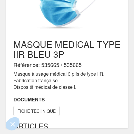
MASQUE MEDICAL TYPE
IIR BLEU 3P
Référence: 535665 / 535665
...
s !
Masque à usage médical 3 plis de type IIR.
Fabrication française.
 sûrs que le contenu de ce site vous intéresse
Dispositif médical de classe I.
nger, mais on aimerait bien vous accompagner
...
DOCUMENTS
 ?
e confidentialité
FICHE TECHNIQUE
sentements certifiés par
ARTICLES
Je choisis
OK pour moi
COMPLÉMENTAIRES